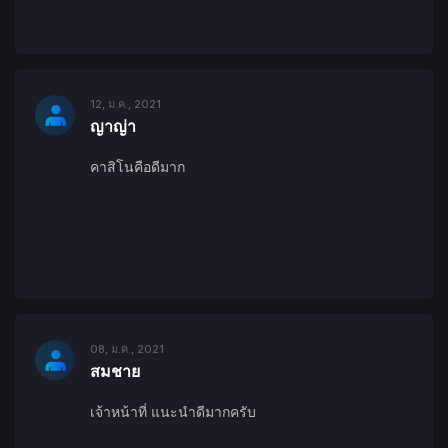
12, ม.ค., 2021
ญาญ่า
คาสิโนคือดีมาก
08, ม.ค., 2021
สมชาย
เจ้าหน้าที่ แนะนำดีมากครับ