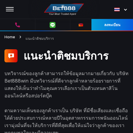
ลงทะเบียน
Home
แนะนำติชมบริการ
แนะนำติชมบริการ
บทวิจารณ์ของลูกค้าสามารถให้ข้อมูลมากมายเกี่ยวกับ บริษัท
Bet888win มีบทวิจารณ์ที่ดีจากลูกค้าหลายร้อยรายการที่
แสดงให้เห็นว่าทำไมคุณควรเลือกเราเป็นตัวแทนคาสิโน
ออนไลน์หรือสปอร์ตบุ๊ค
ตามความเห็นของลูกค้าเราเป็น บริษัท ที่มีชื่อเสียงและเชื่อถือ
ได้ด้วยประสบการณ์หลายปีในอุตสาหกรรมการพนันออนไลน์
เรามุ่งมั่นที่จะให้บริการที่ดีที่สุดเพื่อให้แน่ใจว่าลูกค้าของเรา
ทุกคนพอใจและมีความสุข