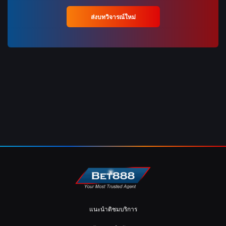
*
แนะนำติชมบริการ