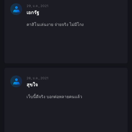
29, ม.ค., 2021
เอกรัฐ
คาสิโนเล่นงาย จ่ายจริง ไม่มีโกง
26, ม.ค., 2021
สุขใจ
เว็บนี้ดีจริง บอกต่อหลายคนแล้ว