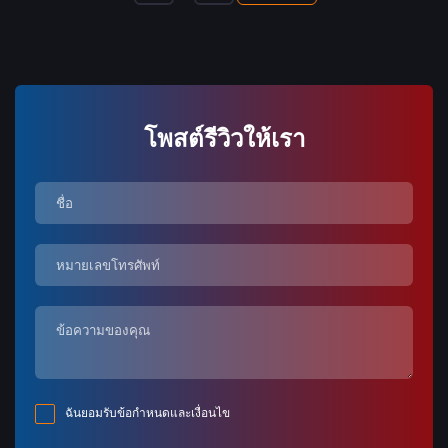
omitted
โพสต์รีวิวให้เรา
Name/Nickname
*
Mobile
Review
*
Terms
ฉันยอมรับข้อกำหนดและเงื่อนไข
and
Conditions