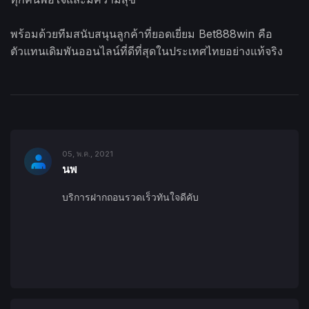
พร้อมด้วยทีมสนับสนุนลูกค้าที่ยอดเยี่ยม Bet888win คือ
ตัวแทนเดิมพันออนไลน์ที่ดีที่สุดในประเทศไทยอย่างแท้จริง
05, พ.ค., 2021
นพ
บริการฝากถอนรวดเร็วทันใจดีคับ