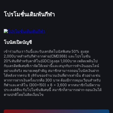
โปรโมชั่นเดิมพันกีฬา
โบนัสเปิดบัญชี
เข้าร่วมกับเราวันนี้และรับเครดิตโบนัสพิเศษ 50% สูงสุด
2,000บาทสำหรับกีฬาจากค่าย(CMD368) และโปรโมชั่น
20%ทันทีสำหรับคาสิโน(GDC)สูงสุด 1,000บาท เพลิดเพลินไป
กับเครดิตพิเศษที่เราจัดให้เหล่านี้และสนุกกับการทำเงินออนไลน์
อย่างแท้จริง หมายเหตุสำคัญ สมาชิกสามารถถอนโบนัสเงินฝาก
ได้หลังจากครบ 8 เทิร์นของจำนวนเงินที่ฝากเท่านั้น ตัวอย่างเช่น
หากการฝากเงินครั้งแรกคือ 300 บาท ต้องมีการหมุนเวียนสำหรับ
กีฬาและคาสิโน (300+150) x 8 = 3,600 หากสมาชิกไม่มีความ
ประสงค์ที่จะรับโปโมชั่นพิเศษนี้ สมาชิกก็สามารถฝาก-ถอนเงินได้
ตามปกติโดยไม่ติดเงื่อนไข