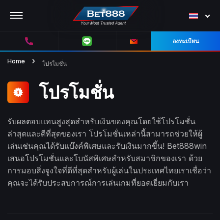
ลงทะเบียน
Home
โปรโมชั่น
โปรโมชั่น
รับผลตอบแทนสูงสุดสำหรับเงินของคุณโดยใช้โปรโมชั่น
ล่าสุดและดีที่สุดของเรา โปรโมชั่นเหล่านี้สามารถช่วยให้ผู้
เล่นเช่นคุณได้รับแบ๊งค์พิเศษและรับเงินมากขึ้น! Bet888win
เสนอโปรโมชั่นและโบนัสพิเศษสำหรับสมาชิกของเรา ด้วย
การมอบสิ่งจูงใจที่ดีที่สุดสำหรับผู้เล่นในประเทศไทยเราเชื่อว่า
คุณจะได้รับประสบการณ์การเล่นเกมที่ยอดเยี่ยมกับเรา